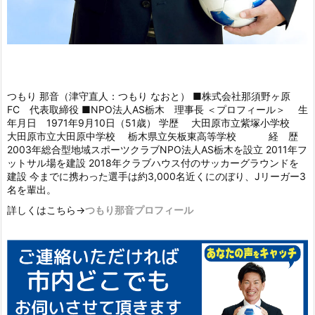
つもり 那音（津守直人：つもり なおと） ■株式会社那須野ヶ原
FC 代表取締役 ■NPO法人AS栃木 理事長 ＜プロフィール＞ 生
年月日 1971年9月10日（51歳） 学歴 大田原市立紫塚小学校
大田原市立大田原中学校 栃木県立矢板東高等学校 経 歴
2003年総合型地域スポーツクラブNPO法人AS栃木を設立 2011年フ
ットサル場を建設 2018年クラブハウス付のサッカーグラウンドを
建設 今までに携わった選手は約3,000名近くにのぼり、Jリーガー3
名を輩出。
詳しくはこちら→
つもり那音プロフィール