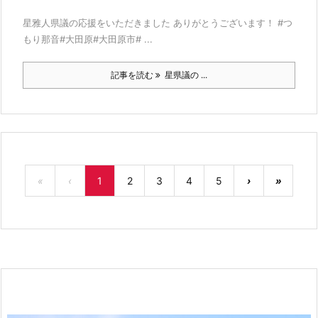
星雅人県議の応援をいただきました ありがとうございます！ #つ
もり那音#大田原#大田原市# ...
記事を読む
星県議の ...
«
‹
1
2
3
4
5
›
»