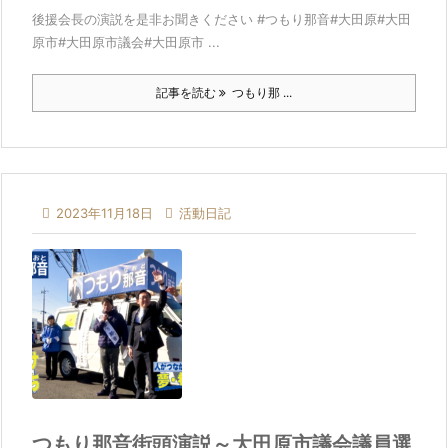
後援会長の演説を是非お聞きください #つもり那音#大田原#大田
原市#大田原市議会#大田原市 ...
記事を読む
つもり那 ...

2023年11月18日

活動日記
つもり那音街頭演説～大田原市議会議員選