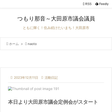

RSS
Feedly

メニュ
つもり那音～大田原市議会議員

サイド
ともに輝く！住み続けたいまち！大田原市

前へ

ホーム
>

naoto

次へ

検索

2023年12月11日

活動日記
本日より大田原市議会定例会がスタート