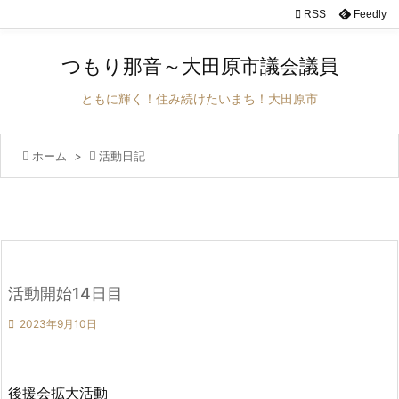

RSS
Feedly

メニュ
つもり那音～大田原市議会議員

サイド
ともに輝く！住み続けたいまち！大田原市

前へ

ホーム
>

活動日記

次へ

検索
活動開始14日目

2023年9月10日
後援会拡大活動