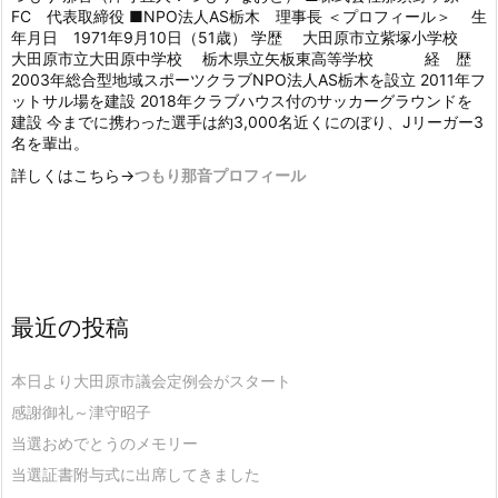
FC 代表取締役 ■NPO法人AS栃木 理事長 ＜プロフィール＞ 生
年月日 1971年9月10日（51歳） 学歴 大田原市立紫塚小学校
大田原市立大田原中学校 栃木県立矢板東高等学校 経 歴
2003年総合型地域スポーツクラブNPO法人AS栃木を設立 2011年フ
ットサル場を建設 2018年クラブハウス付のサッカーグラウンドを
建設 今までに携わった選手は約3,000名近くにのぼり、Jリーガー3
名を輩出。
詳しくはこちら→
つもり那音プロフィール
最近の投稿
本日より大田原市議会定例会がスタート
感謝御礼～津守昭子
当選おめでとうのメモリー
当選証書附与式に出席してきました