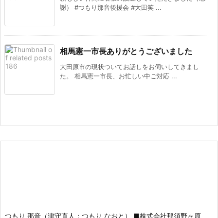
謝） #つもり那音後援会 #大田笑 ...
相馬憲一市長ありがとうございました
大田原市の現状ついてお話しをお伺いしてきまし
た。 相馬憲一市長、お忙しい中ご対応 ...
つもり 那音（津守直人：つもり なおと） ■株式会社那須野ヶ原