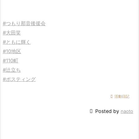
#つもり那音後援会
#大田笑
#ともに輝く
#10地区
#110町
#辻立ち
#ポスティング

活動日記

Posted by
naoto