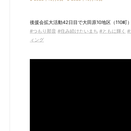
後援会拡大活動42日目で大田原10地区（110
#つもり那音
#住み続けたいまち
#ともに輝く
ィング