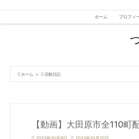
ホーム
プロフィ

ホーム
>

活動日記
【動画】大田原市全110町

2023年10月9日

2023年10月10日