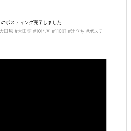
町）のポスティング完了しました
#大田原
#大田笑
#10地区
#110町
#辻立ち
#ポステ