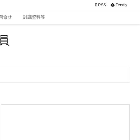

RSS
Feedly
問合せ
討議資料等
員