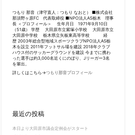
つもり 那音（津守直人：つもり なおと） ■株式会社
那須野ヶ原FC 代表取締役 ■NPO法人AS栃木 理事
長 ＜プロフィール＞ 生年月日 1971年9月10日
（51歳） 学歴 大田原市立紫塚小学校 大田原市立
大田原中学校 栃木県立矢板東高等学校 経
歴 2003年総合型地域スポーツクラブNPO法人AS栃
木を設立 2011年フットサル場を建設 2018年クラブ
ハウス付のサッカーグラウンドを建設 今までに携わ
った選手は約3,000名近くにのぼり、Jリーガー3名
を輩出。
詳しくはこちら→
つもり那音プロフィール
最近の投稿
本日より大田原市議会定例会がスタート