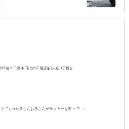
始15日目本日は岸洋服店前(末広3丁目交 ...
てくれた皆さんお孫さんがサッカーを習ってい ...