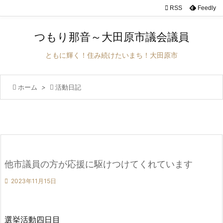

RSS
Feedly

メニュ
つもり那音～大田原市議会議員

サイド
ともに輝く！住み続けたいまち！大田原市

前へ

ホーム
>

活動日記

次へ

検索
他市議員の方が応援に駆けつけてくれています

2023年11月15日
選挙活動四日目